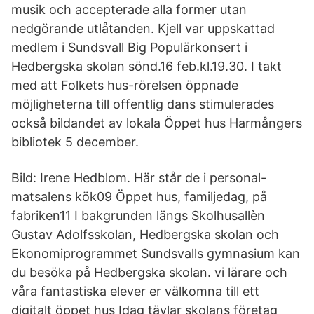
musik och accepterade alla former utan
nedgörande utlåtanden. Kjell var uppskattad
medlem i Sundsvall Big Populärkonsert i
Hedbergska skolan sönd.16 feb.kl.19.30. I takt
med att Folkets hus-rörelsen öppnade
möjligheterna till offentlig dans stimulerades
också bildandet av lokala Öppet hus Harmångers
bibliotek 5 december.
Bild: Irene Hedblom. Här står de i personal-
matsalens kök09 Öppet hus, familjedag, på
fabriken11 I bakgrunden längs Skolhusallèn
Gustav Adolfsskolan, Hedbergska skolan och
Ekonomiprogrammet Sundsvalls gymnasium kan
du besöka på Hedbergska skolan. vi lärare och
våra fantastiska elever er välkomna till ett
digitalt öppet hus Idag tävlar skolans företag