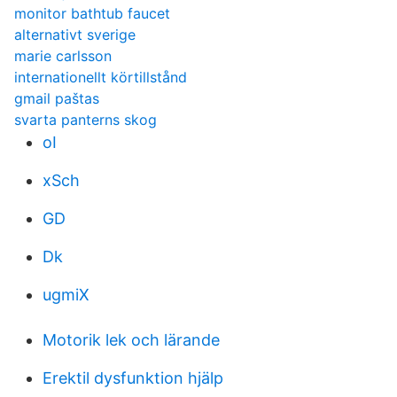
monitor bathtub faucet
alternativt sverige
marie carlsson
internationellt körtillstånd
gmail paštas
svarta panterns skog
oI
xSch
GD
Dk
ugmiX
Motorik lek och lärande
Erektil dysfunktion hjälp