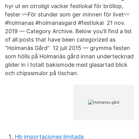
hyr ut en otroligt vacker festlokal för bröllop,
fester 〰️För stunder som ger minnen för livet〰️
#holmanas #holmanasgard #festlokal 21 nov.
2019 — Category Archive. Below you'll find a list
of all posts that have been categorized as
“Holmanäs Gård” 12 juli 2015 — grymma festen
som hölls på Holmanäs gård innan undertecknad
glider in i totalt bakismode med glasartad blick
och chipssmulor på tischan.
Hb importaciones limitada