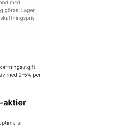
band med
ng göras. Lager
nskaffningspris
kaffningsutgift –
 av med 2-5% per
-aktier
 optimerar