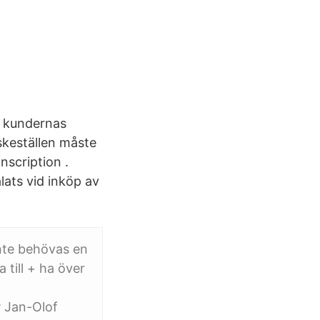
m kundernas
skeställen måste
nscription .
ats vid inköp av
inte behövas en
 till + ha över
Jan-Olof