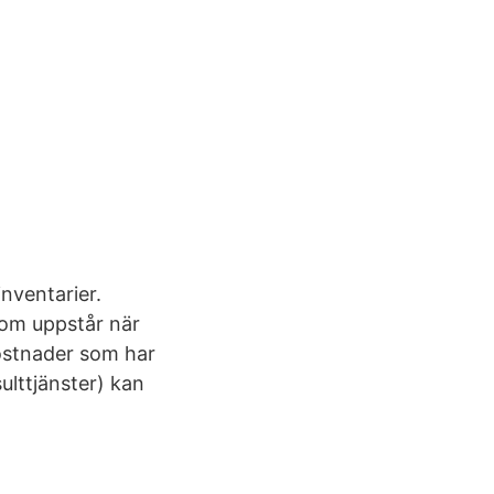
inventarier.
som uppstår när
ostnader som har
sulttjänster) kan