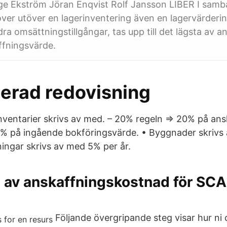
e Ekström Jöran Enqvist Rolf Jansson LIBER I sam
ver utöver en lagerinventering även en lagervärderi
ra omsättningstillgångar, tas upp till det lägsta av a
ffningsvärde.
serad redovisning
nventarier skrivs av med. – 20% regeln => 20% på ans
0% på ingående bokföringsvärde. • Byggnader skrivs
ingar skrivs av med 5% per år.
 av anskaffningskostnad för SCA
Följande övergripande steg visar hur ni