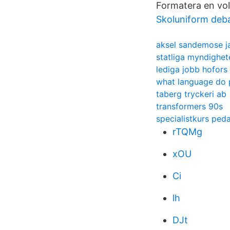
Formatera en vol
Skoluniform deba
aksel sandemose j
statliga myndighet
lediga jobb hofors
what language do 
taberg tryckeri ab
transformers 90s
specialistkurs ped
rTQMg
xOU
Ci
lh
DJt