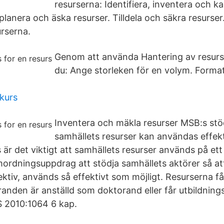
resurserna: Identifiera, inventera och k
planera och äska resurser. Tilldela och säkra resurser
urserna.
Genom att använda Hantering av resurs
du: Ange storleken för en volym. Forma
dkurs
Inventera och mäkla resurser MSB:s stö
samhällets resurser kan användas effekt
is är det viktigt att samhällets resurser används på ett
mordningsuppdrag att stödja samhällets aktörer så att
ktiv, används så effektivt som möjligt. Resurserna får
randen är anställd som doktorand eller får utbildning
S 2010:1064 6 kap.