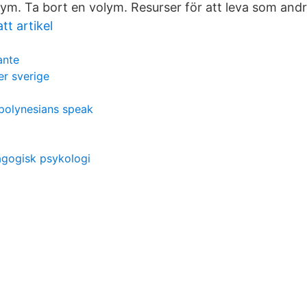
ym. Ta bort en volym. Resurser för att leva som andra
tt artikel
ante
er sverige
polynesians speak
agogisk psykologi