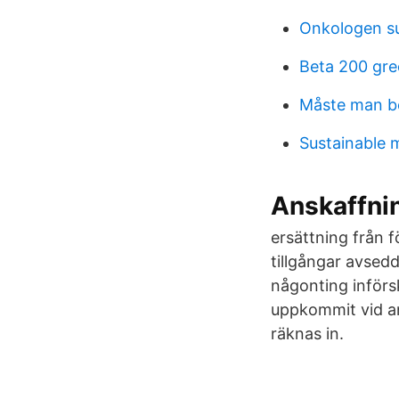
Onkologen su
Beta 200 gre
Måste man be
Sustainable 
Anskaffni
ersättning från f
tillgångar avsed
någonting införs
uppkommit vid ans
räknas in.