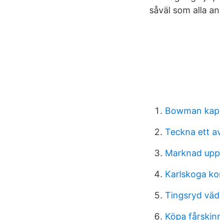
såväl som alla an
Bowman kaps
Teckna ett av
Marknad upps
Karlskoga ko
Tingsryd väd
Köpa fårskin