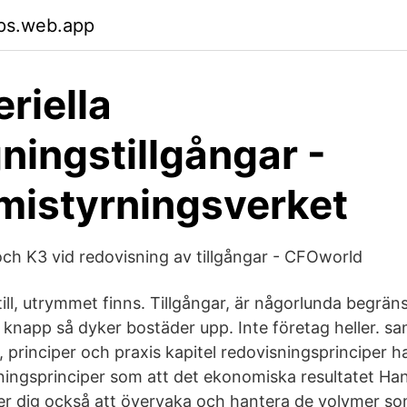
ps.web.app
riella
ningstillgångar -
istyrningsverket
 och K3 vid redovisning av tillgångar - CFOworld
till, utrymmet finns. Tillgångar, är någorlunda begrä
n knapp så dyker bostäder upp. Inte företag heller. 
 principer och praxis kapitel redovisningsprinciper 
sningsprinciper som att det ekonomiska resultatet Han
per dig också att övervaka och hantera de volymer s