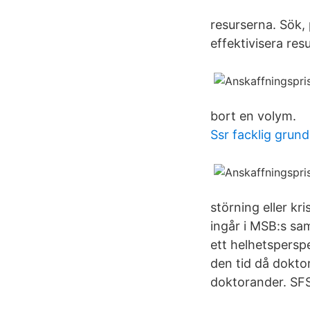
resurserna. Sök, 
effektivisera res
bort en volym.
Ssr facklig grun
störning eller kr
ingår i MSB:s sa
ett helhetsperspe
den tid då dokto
doktorander. SF