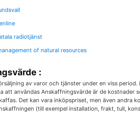
ndsvall
enline
tala radiotjänst
management of natural resources
ngsvärde :
örsäljning av varor och tjänster under en viss period. 
da att användas Anskaffningsvärde är de kostnader 
kaffas. Det kan vara inköpspriset, men även andra k
kaffningen (till exempel installation, frakt, tull, kon