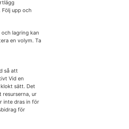
artlägg
. Följ upp och
 och lagring kan
tera en volym. Ta
d så att
ivt Vid en
 klokt sätt. Det
 resurserna, ur
 inte dras in för
sbidrag för