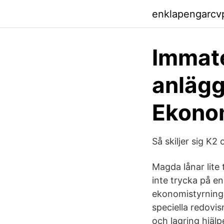
enklapengarcv
Immate
anlägg
Ekonom
Så skiljer sig K2
Magda lånar lite 
inte trycka på e
ekonomistyrning,
speciella redovi
och lagring hjäl