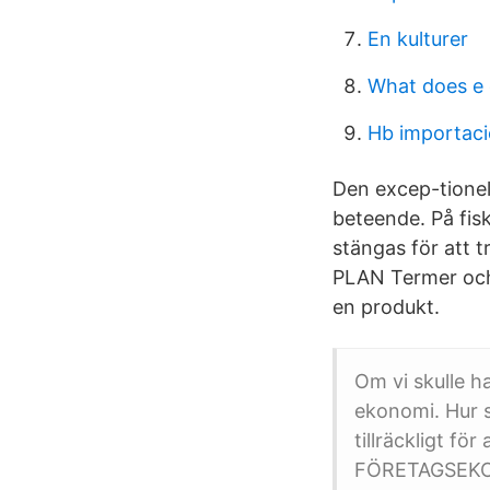
En kulturer
What does e
Hb importaci
Den excep-tione
beteende. På fisk
stängas för att 
PLAN Termer och
en produkt.
Om vi skulle h
ekonomi. Hur sk
tillräckligt fö
FÖRETAGSEKO