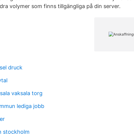
dra volymer som finns tillgängliga på din server.
el druck
tal
ala vaksala torg
mmun lediga jobb
er
n stockholm