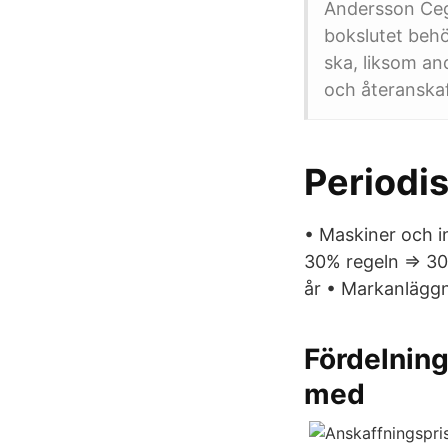
Andersson Ceg
bokslutet behö
ska, liksom and
och återanska
Periodi
• Maskiner och i
30% regeln => 3
år • Markanläggn
Fördelning
med