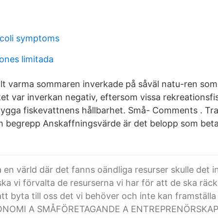
 coli symptoms
ones limitada
llt varma sommaren inverkade på såväl natu-ren so
et var inverkan negativ, eftersom vissa rekreationsfi
trygga fiskevattnens hållbarhet. Små- Comments . Tra
 begrepp Anskaffningsvärde är det belopp som betal
a en värld där det fanns oändliga resurser skulle det 
a vi förvalta de resurserna vi har för att de ska räcka
r att byta till oss det vi behöver och inte kan framställa
NOMI A SMÅFÖRETAGANDE A ENTREPRENÖRSKAP 