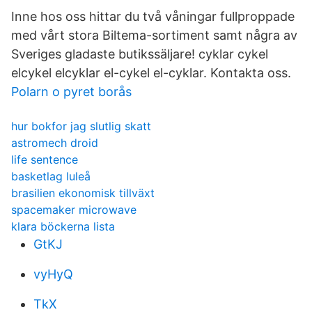
Inne hos oss hittar du två våningar fullproppade
med vårt stora Biltema-sortiment samt några av
Sveriges gladaste butikssäljare! cyklar cykel
elcykel elcyklar el-cykel el-cyklar. Kontakta oss.
Polarn o pyret borås
hur bokfor jag slutlig skatt
astromech droid
life sentence
basketlag luleå
brasilien ekonomisk tillväxt
spacemaker microwave
klara böckerna lista
GtKJ
vyHyQ
TkX